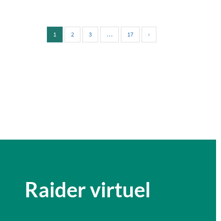
1
2
3
…
17
›
Raider virtuel